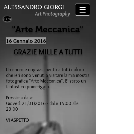
ALESSANDRO GIORGI
Art Photography
Back
"Arte Meccanica"
16 Gennaio 2016
GRAZIE MILLE A TUTTI
Un enorme ringraziamento a tutti coloro
che ieri sono venuti a visitare la mia mostra
fotografica "Arte Meccanica". E' stato un
fantastico pomeriggio.
Prossima data:
Giovedì 21/01/2016 - dalle 19:00 alle
23:00
VI ASPETTO