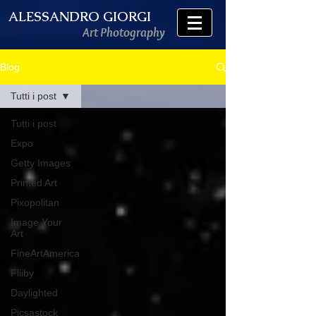
ALESSANDRO GIORGI
Art Photography
Blog
Tutti i post
Tutti i post
Expo
Getty Images
Printed Art
Pixopolitan
Image Your
Art
FineArtAmerica
Fliiby
Daylighted
Picsastock