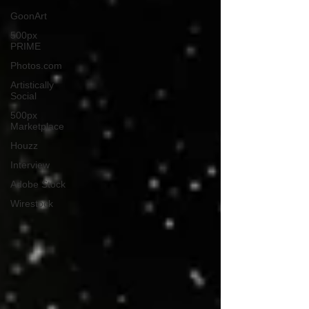
GoonArt
500px
PRIME
Photos.com
Artistically
Social
500px
Marketplace
Houzz
Interview
Adobe Stock
Wirestock